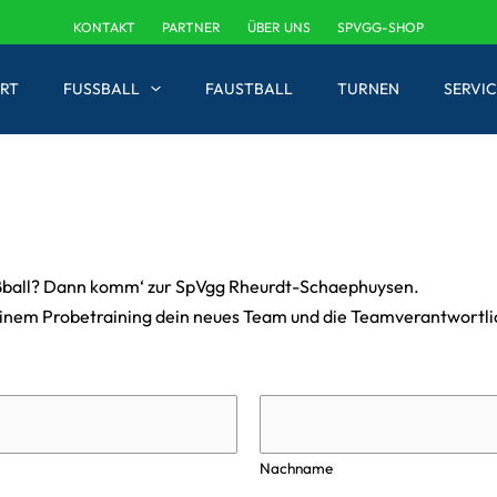
KONTAKT
PARTNER
ÜBER UNS
SPVGG-SHOP
RT
FUSSBALL
FAUSTBALL
TURNEN
SERVIC
ußball? Dann komm‘ zur SpVgg Rheurdt-Schaephuysen.
 einem Probetraining dein neues Team und die Teamverantwortl
Nachname