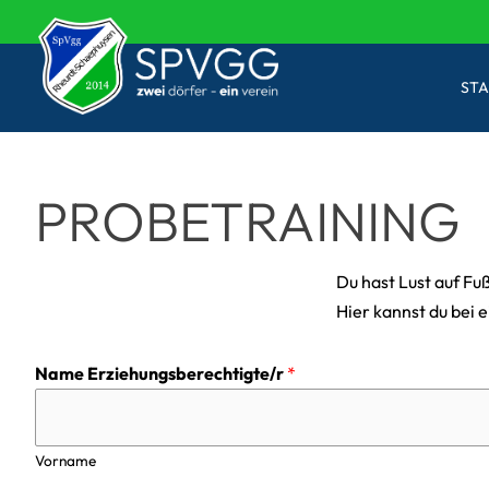
Zum
Inhalt
springen
STA
PROBETRAINING
Du hast Lust auf F
Hier kannst du bei
Name Erziehungsberechtigte/r
*
Vorname